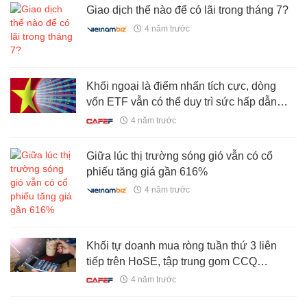
Giao dịch thế nào để có lãi trong tháng 7?
4 năm trước
Khối ngoại là điểm nhấn tích cực, dòng
vốn ETF vẫn có thể duy trì sức hấp dẫn
nhất định trên TTCK Việt Nam
4 năm trước
Giữa lúc thị trường sóng gió vẫn có cổ
phiếu tăng giá gần 616%
4 năm trước
Khối tự doanh mua ròng tuần thứ 3 liên
tiếp trên HoSE, tập trung gom CCQ
FUEVFVND
4 năm trước