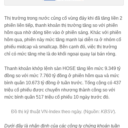
https://vietnambiz.vn/nhan-dinh-thi-truong-chung-khoan-tuan-11-157-
tiep-tuc-trang-thai-tham-do-cung-cau-202271095044642.htm
Thị trường trong nước củng cố vùng đáy khi đã tăng liền 2
phiên liên tiếp, thanh khoản thị trường tăng so với phiên
hôm qua nhờ dòng tiền vào ở phiên sáng. Khác với phiên
hôm qua, phiên này mức tăng mạnh lại diễn ra ở nhóm cổ
phiếu midcap và smallcap. Bên cạnh đó, việc thị trường
chỉ có mức tăng nhẹ là do khối ngoại quay lại bán ròng.
Thanh khoản khớp lệnh sàn HOSE tăng lên mức 9.349 tỷ
đồng so với mức 7.760 tỷ đồng ở phiên hôm qua và mức
bình quân 10.673 tỷ đồng ở tuần trước. Tổng cộng có 437
triệu cổ phiếu được chuyển nhượng thành công so với
mức bình quân 517 triệu cổ phiếu 10 ngày trước đó.
Đồ thị kỹ thuật VN-Index theo ngày. (Nguồn:
KBSV
).
Dưới đây là nhận định của các công ty chứng khoán tuần