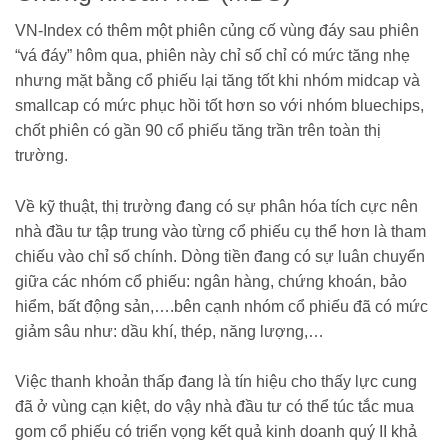
VN-Index có thêm một phiên củng cố vùng đáy sau phiên
“vá đáy” hôm qua, phiên này chỉ số chỉ có mức tăng nhẹ
nhưng mặt bằng cổ phiếu lại tăng tốt khi nhóm midcap và
smallcap có mức phục hồi tốt hơn so với nhóm bluechips,
chốt phiên có gần 90 cổ phiếu tăng trần trên toàn thị
trường.
Về kỹ thuật, thị trường đang có sự phân hóa tích cực nên
nhà đầu tư tập trung vào từng cổ phiếu cụ thể hơn là tham
chiếu vào chỉ số chính. Dòng tiền đang có sự luân chuyển
giữa các nhóm cổ phiếu: ngân hàng, chứng khoán, bảo
hiểm, bất động sản,….bên cạnh nhóm cổ phiếu đã có mức
giảm sâu như: dầu khí, thép, năng lượng,…
Việc thanh khoản thấp đang là tín hiệu cho thấy lực cung
đã ở vùng cạn kiệt, do vậy nhà đầu tư có thể túc tắc mua
gom cổ phiếu có triển vọng kết quả kinh doanh quý II khả