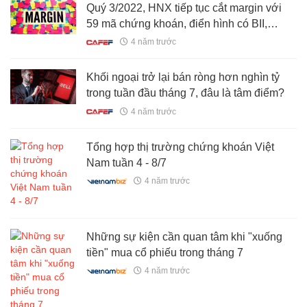
Quý 3/2022, HNX tiếp tục cắt margin với
59 mã chứng khoán, điển hình có BII,
PCG, VKC, VC9, OCH...
4 năm trước
Khối ngoại trở lại bán ròng hơn nghìn tỷ
trong tuần đầu tháng 7, đâu là tâm điểm?
4 năm trước
Tổng hợp thị trường chứng khoán Việt
Nam tuần 4 - 8/7
4 năm trước
Những sự kiện cần quan tâm khi "xuống
tiền" mua cổ phiếu trong tháng 7
4 năm trước