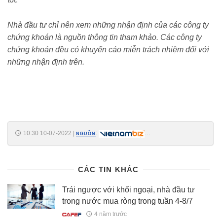
Nhà đầu tư chỉ nên xem những nhận định của các công ty
chứng khoán là nguồn thông tin tham khảo. Các công ty
chứng khoán đều có khuyến cáo miễn trách nhiệm đối với
những nhận định trên.
10:30 10-07-2022
|
:
NGUỒN
https://vietnambiz.vn/nhan-dinh-thi-truong-chung-khoan-tuan-11-157-
tiep-tuc-trang-thai-tham-do-cung-cau-202271095044642.htm
CÁC TIN KHÁC
Trái ngược với khối ngoại, nhà đầu tư
trong nước mua ròng trong tuần 4-8/7
4 năm trước