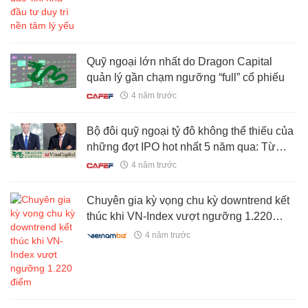
Quỹ ngoại lớn nhất do Dragon Capital
quản lý gần chạm ngưỡng “full” cổ phiếu
4 năm trước
Bộ đôi quỹ ngoại tỷ đô không thể thiếu của
những đợt IPO hot nhất 5 năm qua: Từ
Novaland, Vietjet, FRT đến Hưng Thịnh...
4 năm trước
Chuyên gia kỳ vọng chu kỳ downtrend kết
thúc khi VN-Index vượt ngưỡng 1.220
điểm
4 năm trước