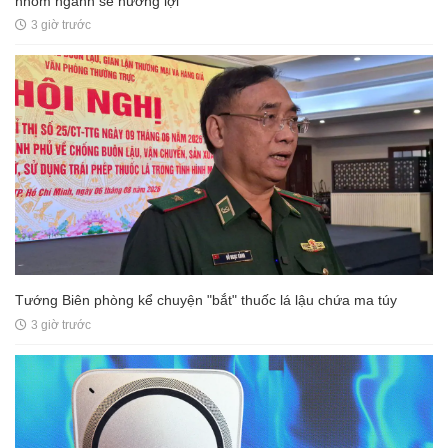
nhóm ngành sẽ hưởng lợi
3 giờ trước
Tướng Biên phòng kể chuyện "bắt" thuốc lá lậu chứa ma túy
3 giờ trước