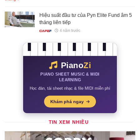
Hiệu suất đầu tư của Pyn Elite Fund âm 5
tháng liên tiếp
4 năm trước
Piano
Zi
PIANO SHEET MUSIC & MIDI
LEARNING
Học đàn, tải sheet nhạc & file MIDI miễn phí
Khám phá ngay
TIN XEM NHIỀU