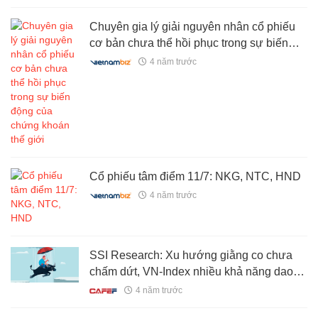
Chuyên gia lý giải nguyên nhân cổ phiếu
cơ bản chưa thể hồi phục trong sự biến
động của chứng khoán thế giới
4 năm trước
Cổ phiếu tâm điểm 11/7: NKG, NTC, HND
4 năm trước
SSI Research: Xu hướng giằng co chưa
chấm dứt, VN-Index nhiều khả năng dao
động trong vùng 1.150-1.223 điểm
4 năm trước