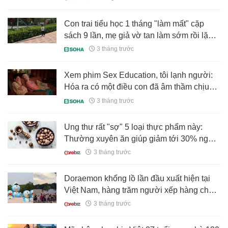
Con trai tiểu học 1 tháng "làm mất" cặp
sách 9 lần, mẹ giả vờ tan làm sớm rồi lặng
lẽ bám theo và cái kết dở khóc dở cười
3 tháng trước
Xem phim Sex Education, tôi lạnh người:
Hóa ra có một điều con đã âm thầm chịu
đựng rất lâu
3 tháng trước
Ung thư rất "sợ" 5 loại thực phẩm này:
Thường xuyên ăn giúp giảm tới 30% nguy
cơ
3 tháng trước
Doraemon khổng lồ lần đầu xuất hiện tại
Việt Nam, hàng trăm người xếp hàng chờ
check-in
3 tháng trước