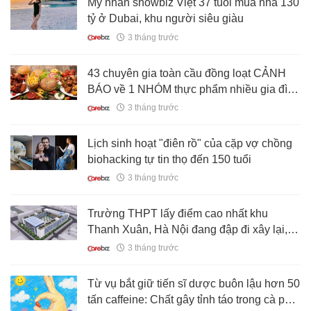
Mỹ nhân showbiz Việt 37 tuổi mua nhà 130
tỷ ở Dubai, khu người siêu giàu
3 tháng trước
43 chuyên gia toàn cầu đồng loạt CẢNH
BÁO về 1 NHÓM thực phẩm nhiều gia đình
ăn mỗi ngày: Liên quan tới ung thư
3 tháng trước
Lịch sinh hoạt "điên rồ" của cặp vợ chồng
biohacking tự tin thọ đến 150 tuổi
3 tháng trước
Trường THPT lấy điểm cao nhất khu
Thanh Xuân, Hà Nội đang đập đi xây lại,
học sinh sắp tới sẽ được học trường mới
3 tháng trước
cực xịn!
Từ vụ bắt giữ tiến sĩ dược buôn lậu hơn 50
tấn caffeine: Chất gây tỉnh táo trong cà phê