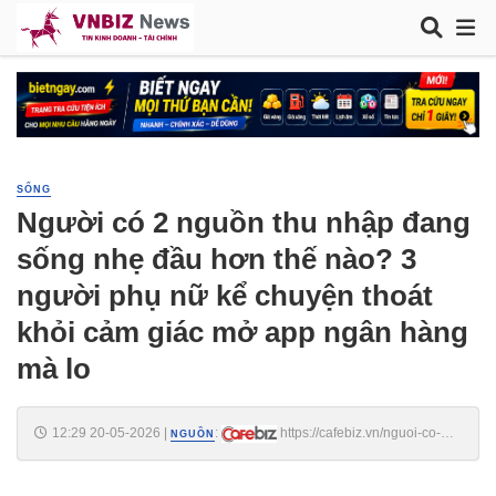
SỐNG
Người có 2 nguồn thu nhập đang
sống nhẹ đầu hơn thế nào? 3
người phụ nữ kể chuyện thoát
khỏi cảm giác mở app ngân hàng
mà lo
12:29 20-05-2026
|
:
https://cafebiz.vn/nguoi-co-2-
NGUỒN
nguon-thu-nhap-dang-song-nhe-dau-hon-the-nao-3-nguoi-phu-nu-ke-
chuyen-thoat-khoi-cam-giac-mo-app-ngan-hang-ma-lo-
176260520111306237.chn