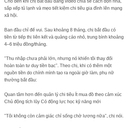
Cho đến khi chị bắt đầu đăng video chia sẻ cách dọn nhà,
sắp xếp tủ lạnh và mẹo tiết kiệm chi tiêu gia đình lên mạng
xã hội.
Ban đầu chỉ để vui. Sau khoảng 8 tháng, chị bắt đầu có
tiền từ tiếp thị liên kết và quảng cáo nhỏ, trung bình khoảng
4–6 triệu đồng/tháng.
"Thu nhập chưa phải lớn, nhưng nó khiến tôi thay đổi
hoàn toàn tư duy tiền bạc". Theo chị, khi có thêm một
nguồn tiền do chính mình tạo ra ngoài giờ làm, phụ nữ
thường bắt đầu:
Quan tâm hơn đến quản lý chi tiêu Ít mua đồ theo cảm xúc
Chủ động tích lũy Có động lực học kỹ năng mới
"Tôi không còn cảm giác chỉ sống chờ lương nữa", chị nói.