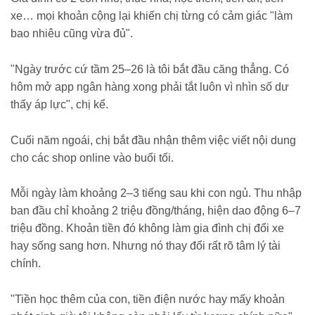
xe… mọi khoản cộng lại khiến chị từng có cảm giác "làm
bao nhiêu cũng vừa đủ".
"Ngày trước cứ tầm 25–26 là tôi bắt đầu căng thẳng. Có
hôm mở app ngân hàng xong phải tắt luôn vì nhìn số dư
thấy áp lực", chị kể.
Cuối năm ngoái, chị bắt đầu nhận thêm việc viết nội dung
cho các shop online vào buổi tối.
Mỗi ngày làm khoảng 2–3 tiếng sau khi con ngủ. Thu nhập
ban đầu chỉ khoảng 2 triệu đồng/tháng, hiện dao động 6–7
triệu đồng. Khoản tiền đó không làm gia đình chị đổi xe
hay sống sang hơn. Nhưng nó thay đổi rất rõ tâm lý tài
chính.
"Tiền học thêm của con, tiền điện nước hay mấy khoản