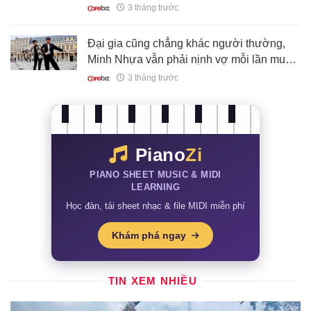
liên quan gì tới sản xuất ma tuý?
3 tháng trước
Đại gia cũng chẳng khác người thường,
Minh Nhựa vẫn phải nịnh vợ mỗi lần muốn
shopping
3 tháng trước
Piano
Zi
PIANO SHEET MUSIC & MIDI
LEARNING
Học đàn, tải sheet nhạc & file MIDI miễn phí
Khám phá ngay
TIN XEM NHIỀU