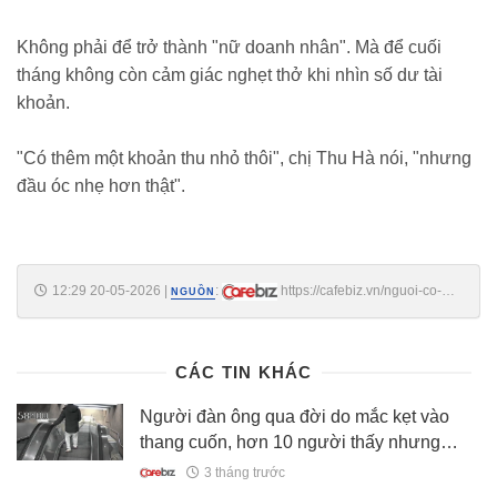
Không phải để trở thành "nữ doanh nhân". Mà để cuối
tháng không còn cảm giác nghẹt thở khi nhìn số dư tài
khoản.
"Có thêm một khoản thu nhỏ thôi", chị Thu Hà nói, "nhưng
đầu óc nhẹ hơn thật".
12:29 20-05-2026
|
:
https://cafebiz.vn/nguoi-co-2-
NGUỒN
nguon-thu-nhap-dang-song-nhe-dau-hon-the-nao-3-nguoi-phu-nu-ke-
chuyen-thoat-khoi-cam-giac-mo-app-ngan-hang-ma-lo-
176260520111306237.chn
CÁC TIN KHÁC
Người đàn ông qua đời do mắc kẹt vào
thang cuốn, hơn 10 người thấy nhưng
không ai giúp đỡ
3 tháng trước