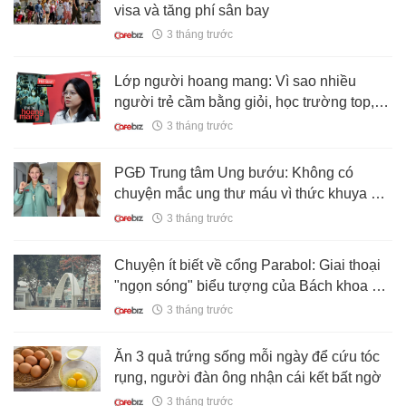
visa và tăng phí sân bay
3 tháng trước
Lớp người hoang mang: Vì sao nhiều
người trẻ cầm bằng giỏi, học trường top,
nhưng mãi vẫn không thành công?
3 tháng trước
PGĐ Trung tâm Ung bướu: Không có
chuyện mắc ung thư máu vì thức khuya và
uống trà sữa
3 tháng trước
Chuyện ít biết về cổng Parabol: Giai thoại
"ngọn sóng" biểu tượng của Bách khoa Hà
Nội
3 tháng trước
Ăn 3 quả trứng sống mỗi ngày để cứu tóc
rụng, người đàn ông nhận cái kết bất ngờ
3 tháng trước