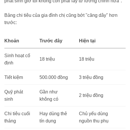
phát sinh giờ tôi không còn phải lấy từ lương chính nữa".
Bảng chi tiêu của gia đình chị cũng bớt "căng dây" hơn
trước:
Khoản
Trước đây
Hiện tại
Sinh hoạt cố
18 triệu
18 triệu
định
Tiết kiệm
500.000 đồng
3 triệu đồng
Quỹ phát
Gần như
2 triệu đồng
sinh
không có
Chi tiêu cuối
Hay dùng thẻ
Chủ yếu dùng
tháng
tín dụng
nguồn thu phụ