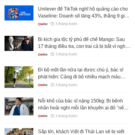
Unilever để TikTok nghĩ hộ quảng cáo cho
Vaseline: Doanh số tăng 43%, thắng 9 giải
Cannes và được coi là chiến dịch social
3 tháng trước
marketing "nét" nhất 2025
Bi kịch gia tộc tỷ phú đế chế Mango: Sau
17 tháng điều tra, con trai cả bị bắt vì nghi
giết cha để đoạt quyền thừa kế
3 tháng trước
Đi bộ một lần nữa lại được chú ý, bác sĩ
phát hiện: Càng đi bộ nhiều mạch máu
càng sạch hơn?
3 tháng trước
Nỗi khổ của bác sĩ nặng 150kg: Bị bệnh
nhân hoài nghi mỗi lần khuyên ai đó "nên
giảm cân"
3 tháng trước
Sắp tới, khách Việt đi Thái Lan sẽ bị siết