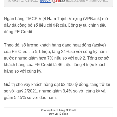
09:24 17-11-2021
|
:
https://cafebiz.vn/nam-50-thi-
NGUỒN
phan-tai-chinh-tieu-dung-nhung-fe-credit-vua-bat-ngo-bao-lo-300-ty-
dong-quy-3-2021-20211111102433143.chn
Ngân hàng TMCP Việt Nam Thịnh Vượng (VPBank) mới
đây đã công bố số liệu chi tiết của Công ty tài chính tiêu
dùng FE Credit.
Theo đó, số lượng khách hàng đang hoạt động (active)
của FE Credit là 5,1 triệu, tăng 24% so với cùng kỳ năm
trước nhưng giảm hơn 7% nếu so với quý 2. Tổng cơ sở
khách hàng của FE Credit là 46 triệu, tăng 4 triệu khách
hàng so với cùng kỳ.
Giá trị cho vay khách hàng đạt 62.400 tỷ đồng, tăng trở lại
so với quý 2/2021, nhưng giảm 3,4% so với cùng kỳ và
giảm 5,45% so với đầu năm.