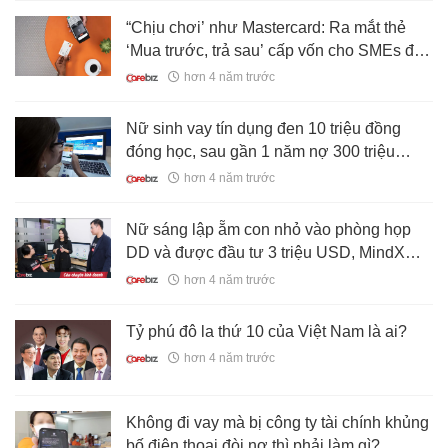
“Chịu chơi’ như Mastercard: Ra mắt thẻ
‘Mua trước, trả sau’ cấp vốn cho SMEs đầu
tiên tại châu Á – Thái Bình Dương
hơn 4 năm trước
Nữ sinh vay tín dụng đen 10 triệu đồng
đóng học, sau gần 1 năm nợ 300 triệu
đồng
hơn 4 năm trước
Nữ sáng lập ẵm con nhỏ vào phòng họp
DD và được đầu tư 3 triệu USD, MindX
tham vọng thành trung tâm tài năng công
hơn 4 năm trước
nghệ của Châu Á
Tỷ phú đô la thứ 10 của Việt Nam là ai?
hơn 4 năm trước
Không đi vay mà bị công ty tài chính khủng
bố điện thoại đòi nợ thì phải làm gì?