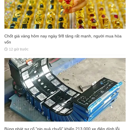
Chốt giá vàng hôm nay ngày 9/8 tăng rất mạnh, người mua hòa
vốn
12 giờ trước
Bùng phát sự cố "pin quả chuối" khiến 213.000 xe điện dính lỗi