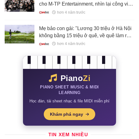
cho M-TP Entertainment, nhìn lại công việc
kinh doanh của "Tổng tài quê lúa" hiện ra
hơn 4 năm trước
sao?
Mẹ bảo con gái: "Lương 30 triệu ở Hà Nội
không bằng 15 triệu ở quê, về quê làm rồi
lấy chồng gần gia đình!"
hơn 4 năm trước
Piano
Zi
PIANO SHEET MUSIC & MIDI
LEARNING
Học đàn, tải sheet nhạc & file MIDI miễn phí
Khám phá ngay
TIN XEM NHIỀU