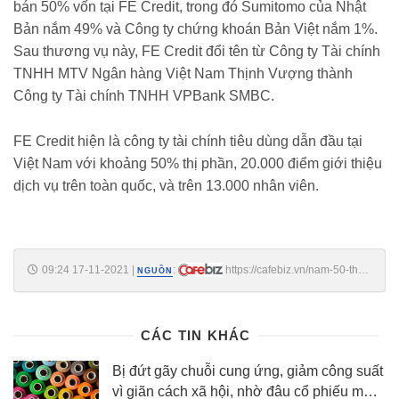
bán 50% vốn tại FE Credit, trong đó Sumitomo của Nhật
Bản nắm 49% và Công ty chứng khoán Bản Việt nắm 1%.
Sau thương vụ này, FE Credit đổi tên từ Công ty Tài chính
TNHH MTV Ngân hàng Việt Nam Thịnh Vượng thành
Công ty Tài chính TNHH VPBank SMBC.
FE Credit hiện là công ty tài chính tiêu dùng dẫn đầu tại
Việt Nam với khoảng 50% thị phần, 20.000 điểm giới thiệu
dịch vụ trên toàn quốc, và trên 13.000 nhân viên.
09:24 17-11-2021
|
:
https://cafebiz.vn/nam-50-thi-
NGUỒN
phan-tai-chinh-tieu-dung-nhung-fe-credit-vua-bat-ngo-bao-lo-300-ty-
dong-quy-3-2021-20211111102433143.chn
CÁC TIN KHÁC
Bị đứt gãy chuỗi cung ứng, giảm công suất
vì giãn cách xã hội, nhờ đâu cổ phiếu một