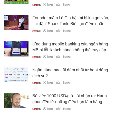
doanh nghiệp dệt may vẫn tăng gấp 3 lần
hơn 4 năm trước
sau 1 năm?
Founder mắm Lê Gia bật mí bí kíp gọi vốn,
‘thi đậu’ Shark Tank: Biết tạo điểm nhấn ấn
tượng, nắm chắc vấn đề tài chính và đặc
hơn 4 năm trước
biệt phải ăn no bụng
Ứng dụng mobile banking của ngân hàng
MB bị lỗi, khách hàng không thể truy cập
hơn 4 năm trước
Ngân hàng nào lãi đậm nhất từ hoạt động
dịch vụ?
hơn 4 năm trước
Bỏ việc 1000 USD/giờ, tôi nhận ra: Hạnh
phúc đến từ những điều bạn làm hàng
ngày, chứ không phải số tiền trong tài
hơn 4 năm trước
khoản nhà băng