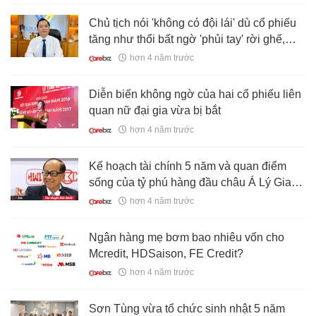
Chủ tịch nói 'không có đội lái' dù cổ phiếu
tăng như thổi bất ngờ 'phủi tay' rời ghế,
nhà đầu tư ngã ngửa
hơn 4 năm trước
Diễn biến không ngờ của hai cổ phiếu liên
quan nữ đại gia vừa bị bắt
hơn 4 năm trước
Kế hoạch tài chính 5 năm và quan điểm
sống của tỷ phú hàng đầu châu Á Lý Gia
Thành, ai tự thấy mình nghèo đều nên học
hơn 4 năm trước
hỏi
Ngân hàng mẹ bơm bao nhiêu vốn cho
Mcredit, HDSaison, FE Credit?
hơn 4 năm trước
Sơn Tùng vừa tổ chức sinh nhật 5 năm