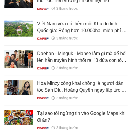
lúc Tóc Tiên vướng tin đồn hẹn hò
3 tháng trước
Việt Nam vừa có thêm một Khu du lịch
Quốc gia: Rộng hơn 10.000ha, miễn phí vé
cho toàn bộ người dân
3 tháng trước
Daehan - Minguk - Manse làm gì mà để bố
lên hẳn truyền hình thốt ra: "3 đứa con tôi
đã biến mất, giờ chúng như người xa lạ"?
3 tháng trước
Hòa Minzy công khai chồng là người dân
tộc Sán Dìu, Hoàng Quyên ngay lập tức rủ
làm chung 1 việc
3 tháng trước
Tại sao tôi ngừng tin vào Google Maps khi
đi ăn?
3 tháng trước