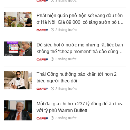
3 tháng trước
Phát hiện quán phở trộn sốt vang đầu tiên
ở Hà Nội: Giá 89.000, có tảng sườn bò to
vật vã
3 tháng trước
Dù siêu hot ở nước mẹ nhưng rất tiếc bạn
không thể “cheap moment” trà đào cùng
Tổng tài Jensen Huang ở Việt Nam
3 tháng trước
Thái Công ra thông báo khẩn tới hơn 2
triệu người theo dõi
3 tháng trước
Một đại gia chi hơn 237 tỷ đồng để ăn trưa
với tỷ phú Warren Buffett
3 tháng trước