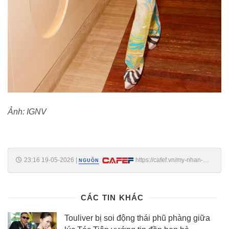
Ảnh: IGNV
23:16 19-05-2026
|
:
https://cafef.vn/my-nhan-
NGUỒN
dep-nhat-the-gioi-khien-1-quoc-gia-hoan-tra-so-tien-hon-1685-ty-
dong-188260519193808816.chn
CÁC TIN KHÁC
Touliver bị soi động thái phũ phàng giữa