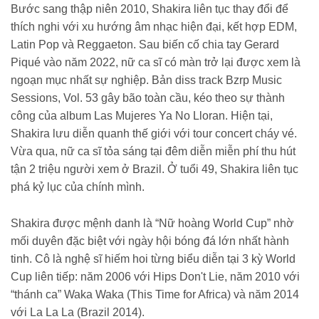
Bước sang thập niên 2010, Shakira liên tục thay đổi để
thích nghi với xu hướng âm nhạc hiện đại, kết hợp EDM,
Latin Pop và Reggaeton. Sau biến cố chia tay Gerard
Piqué vào năm 2022, nữ ca sĩ có màn trở lại được xem là
ngoạn mục nhất sự nghiệp. Bản diss track Bzrp Music
Sessions, Vol. 53 gây bão toàn cầu, kéo theo sự thành
công của album Las Mujeres Ya No Lloran. Hiện tại,
Shakira lưu diễn quanh thế giới với tour concert cháy vé.
Vừa qua, nữ ca sĩ tỏa sáng tại đêm diễn miễn phí thu hút
tận 2 triệu người xem ở Brazil. Ở tuổi 49, Shakira liên tục
phá kỷ lục của chính mình.
Shakira được mệnh danh là “Nữ hoàng World Cup” nhờ
mối duyên đặc biệt với ngày hội bóng đá lớn nhất hành
tinh. Cô là nghệ sĩ hiếm hoi từng biểu diễn tại 3 kỳ World
Cup liên tiếp: năm 2006 với Hips Don't Lie, năm 2010 với
“thánh ca” Waka Waka (This Time for Africa) và năm 2014
với La La La (Brazil 2014).