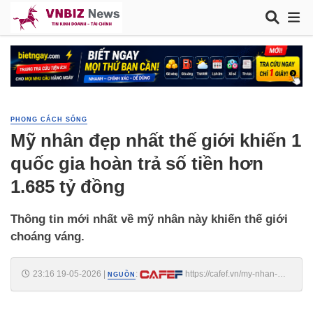
PHONG CÁCH SỐNG
Mỹ nhân đẹp nhất thế giới khiến 1
quốc gia hoàn trả số tiền hơn
1.685 tỷ đồng
Thông tin mới nhất về mỹ nhân này khiến thế giới
choáng váng.
23:16 19-05-2026
|
:
https://cafef.vn/my-nhan-
NGUỒN
dep-nhat-the-gioi-khien-1-quoc-gia-hoan-tra-so-tien-hon-1685-ty-
dong-188260519193808816.chn