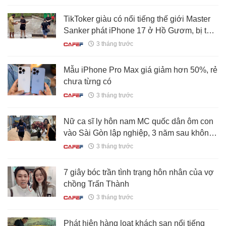
TikToker giàu có nổi tiếng thế giới Master
Sanker phát iPhone 17 ở Hồ Gươm, bị tố
"phông bạt": Nghi đòi quà sau hậu trường
3 tháng trước
Mẫu iPhone Pro Max giá giảm hơn 50%, rẻ
chưa từng có
3 tháng trước
Nữ ca sĩ ly hôn nam MC quốc dân ôm con
vào Sài Gòn lập nghiệp, 3 năm sau không
thể đi hát giờ ra sao?
3 tháng trước
7 giây bóc trần tình trạng hôn nhân của vợ
chồng Trấn Thành
3 tháng trước
Phát hiện hàng loạt khách sạn nổi tiếng