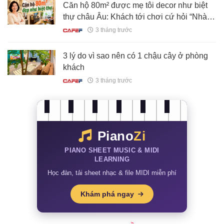
Căn hộ 80m² được mẹ tôi decor như biệt
thự châu Âu: Khách tới chơi cứ hỏi “Nhà
này thật sự ở chung cư sao?”
3 tháng trước
3 lý do vì sao nên có 1 chậu cây ở phòng
khách
3 tháng trước
Piano
Zi
PIANO SHEET MUSIC & MIDI
LEARNING
Học đàn, tải sheet nhạc & file MIDI miễn phí
Khám phá ngay