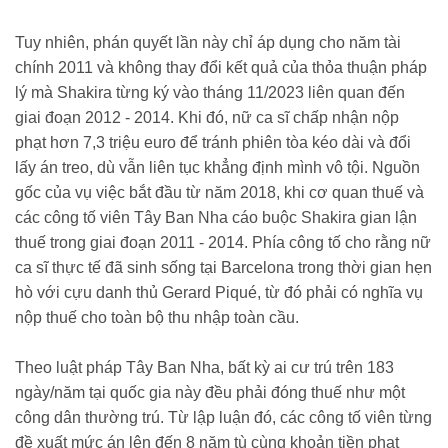
Tuy nhiên, phán quyết lần này chỉ áp dụng cho năm tài
chính 2011 và không thay đổi kết quả của thỏa thuận pháp
lý mà Shakira từng ký vào tháng 11/2023 liên quan đến
giai đoạn 2012 - 2014. Khi đó, nữ ca sĩ chấp nhận nộp
phạt hơn 7,3 triệu euro để tránh phiên tòa kéo dài và đổi
lấy án treo, dù vẫn liên tục khẳng định mình vô tội. Nguồn
gốc của vụ việc bắt đầu từ năm 2018, khi cơ quan thuế và
các công tố viên Tây Ban Nha cáo buộc Shakira gian lận
thuế trong giai đoạn 2011 - 2014. Phía công tố cho rằng nữ
ca sĩ thực tế đã sinh sống tại Barcelona trong thời gian hẹn
hò với cựu danh thủ Gerard Piqué, từ đó phải có nghĩa vụ
nộp thuế cho toàn bộ thu nhập toàn cầu.
Theo luật pháp Tây Ban Nha, bất kỳ ai cư trú trên 183
ngày/năm tại quốc gia này đều phải đóng thuế như một
công dân thường trú. Từ lập luận đó, các công tố viên từng
đề xuất mức án lên đến 8 năm tù cùng khoản tiền phạt