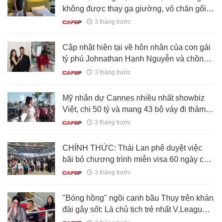
không được thay ga giường, vỏ chăn gối,
khăn tắm và cốc nước sau mỗi lượt khách
3 tháng trước
Cập nhật hiện tại về hôn nhân của con gái
tỷ phú Johnathan Hạnh Nguyễn và chồng
gốc Dubai gây chú ý
3 tháng trước
Mỹ nhân dự Cannes nhiều nhất showbiz
Việt, chi 50 tỷ và mang 43 bộ váy đi thảm
đỏ
3 tháng trước
CHÍNH THỨC: Thái Lan phê duyệt việc
bãi bỏ chương trình miễn visa 60 ngày cho
hơn 90 quốc gia, trong đó có Việt Nam
3 tháng trước
"Bóng hồng" ngồi cạnh bầu Thụy trên khán
đài gây sốt: Là chủ tịch trẻ nhất V.League,
học vấn không phải dạng vừa