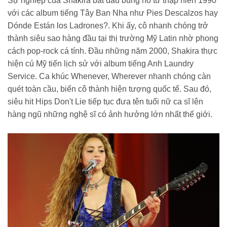
Sự nghiệp của Shakira bắt đầu bùng nổ từ thập niên 1990
với các album tiếng Tây Ban Nha như Pies Descalzos hay
Dónde Están los Ladrones?. Khi ấy, cô nhanh chóng trở
thành siêu sao hàng đầu tại thị trường Mỹ Latin nhờ phong
cách pop-rock cá tính. Đầu những năm 2000, Shakira thực
hiện cú Mỹ tiến lịch sử với album tiếng Anh Laundry
Service. Ca khúc Whenever, Wherever nhanh chóng càn
quét toàn cầu, biến cô thành hiện tượng quốc tế. Sau đó,
siêu hit Hips Don't Lie tiếp tục đưa tên tuổi nữ ca sĩ lên
hàng ngũ những nghệ sĩ có ảnh hưởng lớn nhất thế giới.