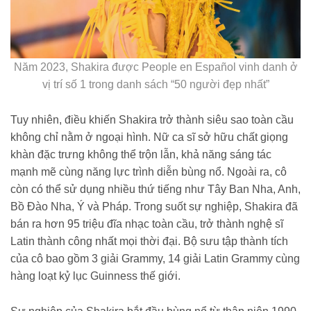
Năm 2023, Shakira được People en Español vinh danh ở
vị trí số 1 trong danh sách “50 người đẹp nhất”
Tuy nhiên, điều khiến Shakira trở thành siêu sao toàn cầu
không chỉ nằm ở ngoại hình. Nữ ca sĩ sở hữu chất giọng
khàn đặc trưng không thể trộn lẫn, khả năng sáng tác
mạnh mẽ cùng năng lực trình diễn bùng nổ. Ngoài ra, cô
còn có thể sử dụng nhiều thứ tiếng như Tây Ban Nha, Anh,
Bồ Đào Nha, Ý và Pháp. Trong suốt sự nghiệp, Shakira đã
bán ra hơn 95 triệu đĩa nhạc toàn cầu, trở thành nghệ sĩ
Latin thành công nhất mọi thời đại. Bộ sưu tập thành tích
của cô bao gồm 3 giải Grammy, 14 giải Latin Grammy cùng
hàng loạt kỷ lục Guinness thế giới.