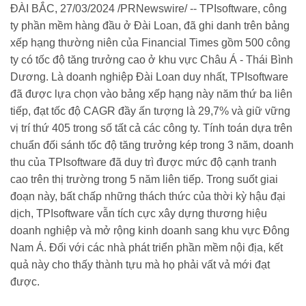
ĐÀI BẮC,
27/03/2024
/PRNewswire/ -- TPIsoftware, công
ty phần mềm hàng đầu ở Đài Loan, đã ghi danh trên bảng
xếp hạng thường niên của Financial Times gồm 500 công
ty có tốc độ tăng trưởng cao ở khu vực Châu Á - Thái Bình
Dương. Là doanh nghiệp Đài Loan duy nhất, TPIsoftware
đã được lựa chọn vào bảng xếp hạng này năm thứ ba liên
tiếp, đạt tốc độ CAGR đầy ấn tượng là 29,7% và giữ vững
vị trí thứ 405 trong số tất cả các công ty. Tính toán dựa trên
chuẩn đối sánh tốc độ tăng trưởng kép trong 3 năm, doanh
thu của TPIsoftware đã duy trì được mức độ cạnh tranh
cao trên thị trường trong 5 năm liên tiếp. Trong suốt giai
đoạn này, bất chấp những thách thức của thời kỳ hậu đại
dịch, TPIsoftware vẫn tích cực xây dựng thương hiệu
doanh nghiệp và mở rộng kinh doanh sang khu vực Đông
Nam Á. Đối với các nhà phát triển phần mềm nội địa, kết
quả này cho thấy thành tựu mà họ phải vất vả mới đạt
được.