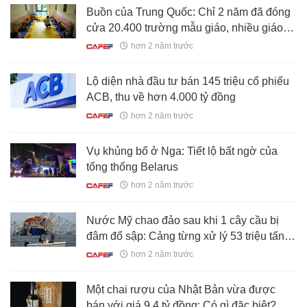
Buồn của Trung Quốc: Chỉ 2 năm đã đóng
cửa 20.400 trường mẫu giáo, nhiều giáo
viên phải nghỉ việc vì một lý do đáng ‘báo
hơn 2 năm trước
động’
Lộ diện nhà đầu tư bán 145 triệu cổ phiếu
ACB, thu về hơn 4.000 tỷ đồng
hơn 2 năm trước
Vụ khủng bố ở Nga: Tiết lộ bất ngờ của
tổng thống Belarus
hơn 2 năm trước
Nước Mỹ chao đảo sau khi 1 cây cầu bị
đâm đổ sập: Cảng từng xử lý 53 triệu tấn
hàng/năm tê liệt, 15.000 lao động bơ vơ,
hơn 2 năm trước
chuỗi cung ứng hàng hóa gián đoạn
nghiêm trọng
Một chai rượu của Nhật Bản vừa được
bán với giá 9,4 tỷ đồng: Có gì đặc biệt?