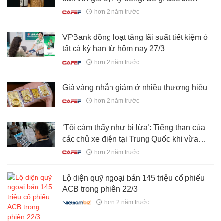
hơn 2 năm trước
VPBank đồng loạt tăng lãi suất tiết kiệm ở
tất cả kỳ hạn từ hôm nay 27/3
hơn 2 năm trước
Giá vàng nhẫn giảm ở nhiều thương hiệu
hơn 2 năm trước
‘Tôi cảm thấy như bị lừa’: Tiếng than của
các chủ xe điện tại Trung Quốc khi vừa
mua xe đã mất giá, công ty cạn vốn hoạt
hơn 2 năm trước
động
Lộ diện quỹ ngoại bán 145 triệu cổ phiếu
ACB trong phiên 22/3
hơn 2 năm trước