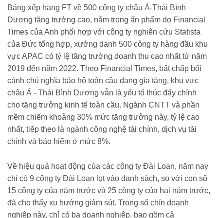
Bảng xếp hạng FT về 500 công ty châu Á-Thái Bình
Dương tăng trưởng cao, nằm trong ấn phẩm do Financial
Times của Anh phối hợp với công ty nghiên cứu Statista
của Đức tổng hợp, xướng danh 500 công ty hàng đầu khu
vực APAC có tỷ lệ tăng trưởng doanh thu cao nhất từ năm
2019 đến năm 2022. Theo Financial Times, bất chấp bối
cảnh chủ nghĩa bảo hộ toàn cầu đang gia tăng, khu vực
châu Á - Thái Bình Dương vẫn là yếu tố thúc đẩy chính
cho tăng trưởng kinh tế toàn cầu. Ngành CNTT và phần
mềm chiếm khoảng 30% mức tăng trưởng này, tỷ lệ cao
nhất, tiếp theo là ngành công nghệ tài chính, dịch vụ tài
chính và bảo hiểm ở mức 8%.
Về hiệu quả hoạt động của các công ty Đài Loan, năm nay
chỉ có 9 công ty Đài Loan lọt vào danh sách, so với con số
15 công ty của năm trước và 25 công ty của hai năm trước,
đã cho thấy xu hướng giảm sút. Trong số chín doanh
nghiệp này, chỉ có ba doanh nghiệp, bao gồm cả