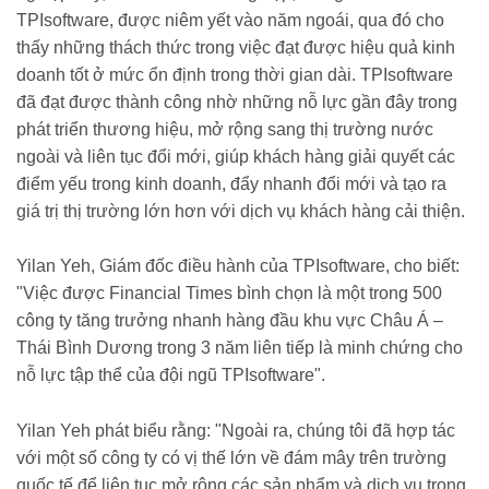
TPIsoftware, được niêm yết vào năm ngoái, qua đó cho
thấy những thách thức trong việc đạt được hiệu quả kinh
doanh tốt ở mức ổn định trong thời gian dài. TPIsoftware
đã đạt được thành công nhờ những nỗ lực gần đây trong
phát triển thương hiệu, mở rộng sang thị trường nước
ngoài và liên tục đổi mới, giúp khách hàng giải quyết các
điểm yếu trong kinh doanh, đẩy nhanh đổi mới và tạo ra
giá trị thị trường lớn hơn với dịch vụ khách hàng cải thiện.
Yilan Yeh
, Giám đốc điều hành của TPIsoftware, cho biết:
"Việc được Financial Times bình chọn là một trong 500
công ty tăng trưởng nhanh hàng đầu khu vực Châu Á –
Thái Bình Dương trong 3 năm liên tiếp là minh chứng cho
nỗ lực tập thể của đội ngũ TPIsoftware".
Yilan Yeh
phát biểu rằng: "Ngoài ra, chúng tôi đã hợp tác
với một số công ty có vị thế lớn về đám mây trên trường
quốc tế để liên tục mở rộng các sản phẩm và dịch vụ trong