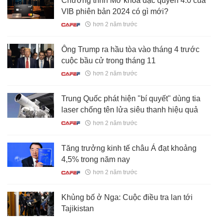
Chương trình Mở khóa đặc quyền 4.0 của
VIB phiên bản 2024 có gì mới?
hơn 2 năm trước
Ông Trump ra hầu tòa vào tháng 4 trước
cuộc bầu cử trong tháng 11
hơn 2 năm trước
Trung Quốc phát hiện "bí quyết" dùng tia
laser chống tên lửa siêu thanh hiệu quả
hơn 2 năm trước
Tăng trưởng kinh tế châu Á đạt khoảng
4,5% trong năm nay
hơn 2 năm trước
Khủng bố ở Nga: Cuộc điều tra lan tới
Tajikistan