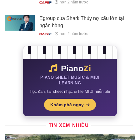
hơn 2 năm trước
Egroup của Shark Thủy nợ xấu lớn tại
ngân hàng
hơn 2 năm trước
Piano
Zi
PIANO SHEET MUSIC & MIDI
LEARNING
Học đàn, tải sheet nhạc & file MIDI miễn phí
Khám phá ngay
TIN XEM NHIỀU