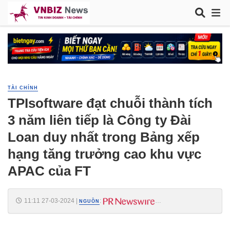
TÀI CHÍNH
TPIsoftware đạt chuỗi thành tích
3 năm liên tiếp là Công ty Đài
Loan duy nhất trong Bảng xếp
hạng tăng trưởng cao khu vực
APAC của FT
11:11 27-03-2024
|
:
NGUỒN
https://www.prnasia.com/asia-story/archive/4369710_VI69710_11