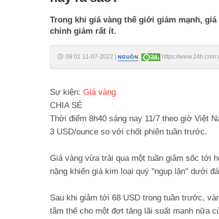
Trong khi giá vàng thế giới giảm mạnh, gi
chỉnh giảm rất ít.
09:01 11-07-2022
|
:
https://www.24h.com.
NGUỒN
vang-hom-nay-ra-sao-c425a1376573.html
Sự kiện:
Giá vàng
CHIA SẺ
Thời điểm 8h40 sáng nay 11/7 theo giờ Việt 
3 USD/ounce so với chốt phiên tuần trước.
Giá vàng vừa trải qua một tuần giảm sốc tới h
nặng khiến giá kim loại quý "ngụp lặn" dưới đá
Sau khi giảm tới 68 USD trong tuần trước, vàn
tâm thế cho một đợt tăng lãi suất mạnh nữa c