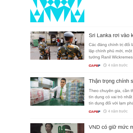
Sri Lanka rơi vào
Các đảng chính trị đối
lập chính phủ mới, mộ
tướng Ranil Wickremesi
hỗn loạn.
4 năm trước
Thận trọng chính s
Theo chuyên gia, cần th
tín dụng có vai trò nhấ
tín dụng đối với lạm ph
4 năm trước
VND có giữ mức mấ