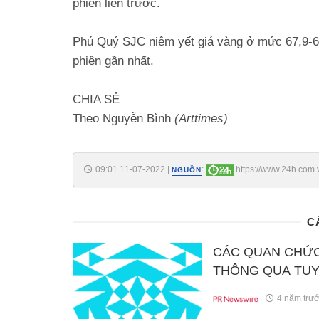
phiên liền trước.
Phú Quý SJC niêm yết giá vàng ở mức 67,9-68
phiên gần nhất.
CHIA SẺ
Theo Nguyễn Bình
(Arttimes)
09:01 11-07-2022
|
:
https://www.24h.com.
NGUỒN
vang-hom-nay-ra-sao-c425a1376573.html
C
CÁC QUAN CHỨC
THÔNG QUA TUY
TOÀN CẦU
4 năm trư