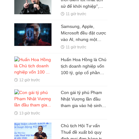
sử để khởi nghiệp",
nhiều người thất bại chỉ
11 giờ trước
vì mắc kẹt ở 1 ĐIỀU ai
cũng hiểu nhưng ít khi
Samsung, Apple,
vượt qua được
Microsoft đều đặt cược
vào AI, nhưng một
nghịch lý đang xuất
11 giờ trước
hiện: Người mua không
phải lúc nào cũng dùng
Huấn Hoa Hồng là Chủ
tịch doanh nghiệp vốn
100 tỷ, góp cổ phần
trong hai doanh nghiệp
12 giờ trước
khác
Con gái tỷ phú Phạm
Nhật Vượng lần đầu
tham gia vào hệ sinh
thái Vingroup
13 giờ trước
Chủ tịch Hội Tư vấn
Thuế đề xuất bỏ quy
định mọi đơn hàng trên