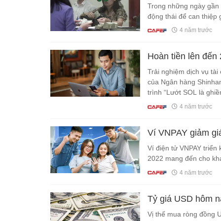
Trong những ngày gần 
động thái để can thiệp g
4 năm trước
Hoàn tiền lên đến
Trải nghiệm dịch vụ tài
của Ngân hàng Shinhan
trình “Lướt SOL là ghiề
4 năm trước
Ví VNPAY giảm gi
Ví điện tử VNPAY triển
2022 mang đến cho khác
4 năm trước
Tỷ giá USD hôm na
Vị thế mua ròng đồng U