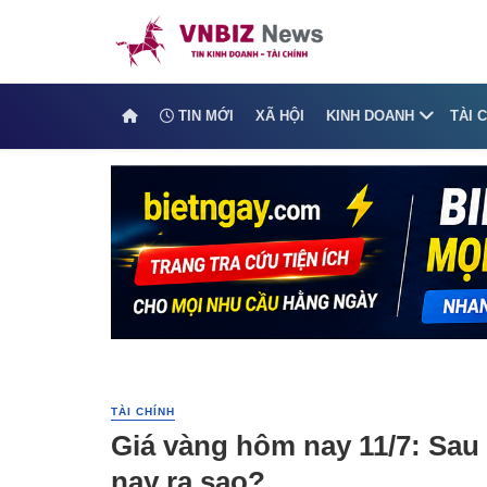
TIN MỚI
XÃ HỘI
KINH DOANH
TÀI 
TÀI CHÍNH
Giá vàng hôm nay 11/7: Sau 
nay ra sao?