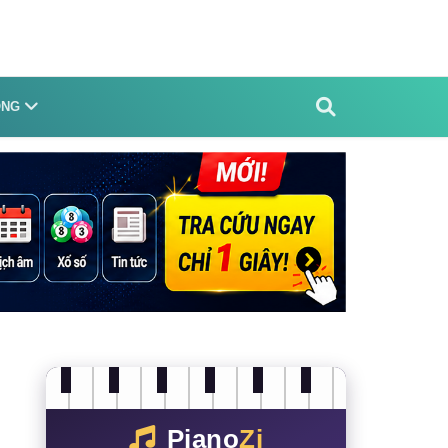
ỐNG
Piano
Zi