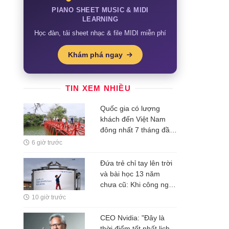
PIANO SHEET MUSIC & MIDI
LEARNING
Học đàn, tải sheet nhạc & file MIDI miễn phí
Khám phá ngay
TIN XEM NHIỀU
Quốc gia có lượng
khách đến Việt Nam
đông nhất 7 tháng đầu
năm, vượt Hàn Quốc
6 giờ trước
và Nga, gấp gần 6 lần
Ấn Độ
Đứa trẻ chỉ tay lên trời
và bài học 13 năm
chưa cũ: Khi công nghệ
rẻ dần, thứ đắt nhất là
10 giờ trước
một ý tưởng
CEO Nvidia: "Đây là
thời điểm tốt nhất lịch