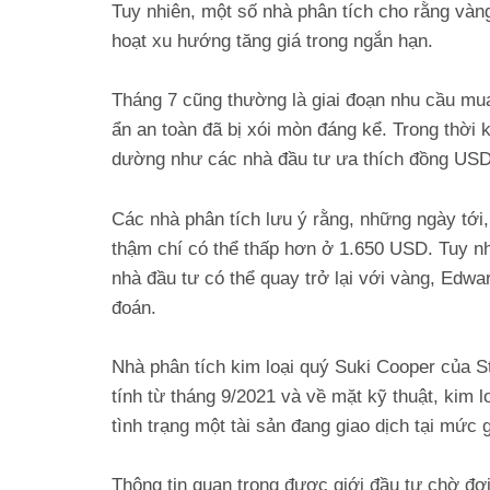
Tuy nhiên, một số nhà phân tích cho rằng vàn
hoạt xu hướng tăng giá trong ngắn hạn.
Tháng 7 cũng thường là giai đoạn nhu cầu mua 
ẩn an toàn đã bị xói mòn đáng kể. Trong thời 
dường như các nhà đầu tư ưa thích đồng USD
Các nhà phân tích lưu ý rằng, những ngày tới
thậm chí có thể thấp hơn ở 1.650 USD. Tuy nhi
nhà đầu tư có thể quay trở lại với vàng, Edw
đoán.
Nhà phân tích kim loại quý Suki Cooper của 
tính từ tháng 9/2021 và về mặt kỹ thuật, kim l
tình trạng một tài sản đang giao dịch tại mức g
Thông tin quan trọng được giới đầu tư chờ đợi