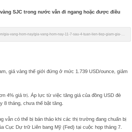
á vàng SJC trong nước vẫn đi ngang hoặc được điều
vn/gia-vang-hom-nay/gia-vang-hom-nay-11-7-sau-4-tuan-lien-tiep-giam-gia-
Nam, giá vàng thế giới đứng ở mức 1.739 USD/ounce, giảm
ơn 4% giá trị. Áp lực từ việc tăng giá của đồng USD đè
y 8 tháng, chưa thể bật tăng.
g vẫn có thể bị bán tháo khi các thị trường đang chuẩn bị
ủa Cục Dự trữ Liên bang Mỹ (Fed) tại cuộc họp tháng 7.