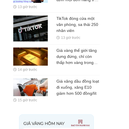
sàn TMĐT đều phải
13 giờ trước
xuất hóa đơn
TikTok đóng cửa một
văn phòng, sa thải 250
nhân viên
13 giờ trước
Giá vàng thế giới tăng
dựng đứng, chỉ còn
thấp hơn vàng trong
nước 5 triệu
14 giờ trước
đồng/lượng
Giá xăng dầu đồng loạt
đi xuống, xăng E10
giảm hơn 500 đồng/lít
15 giờ trước