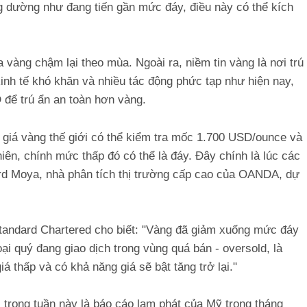
g dường như đang tiến gần mức đáy, điều này có thể kích
vàng chậm lại theo mùa. Ngoài ra, niềm tin vàng là nơi trú
kinh tế khó khăn và nhiều tác động phức tạp như hiện nay,
 để trú ẩn an toàn hơn vàng.
, giá vàng thế giới có thể kiểm tra mốc 1.700 USD/ounce và
ên, chính mức thấp đó có thể là đáy. Đây chính là lúc các
ard Moya, nhà phân tích thị trường cấp cao của OANDA, dự
Standard Chartered cho biết: "Vàng đã giảm xuống mức đáy
oại quý đang giao dịch trong vùng quá bán - oversold, là
iá thấp và có khả năng giá sẽ bật tăng trở lại."
 trong tuần này là báo cáo lạm phát của Mỹ trong tháng