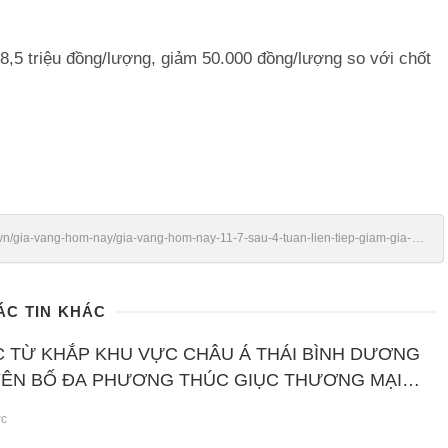
,5 triệu đồng/lượng, giảm 50.000 đồng/lượng so với chốt
vn/gia-vang-hom-nay/gia-vang-hom-nay-11-7-sau-4-tuan-lien-tiep-giam-gia-
ÁC TIN KHÁC
 TỪ KHẮP KHU VỰC CHÂU Á THÁI BÌNH DƯƠNG
ÊN BỐ ĐA PHƯƠNG THÚC GIỤC THƯƠNG MẠI
ớc