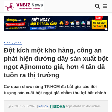
KINH DOANH
Đột kích một kho hàng, công an
phát hiện đường dây sản xuất bột
ngọt Ajinomoto giả, hơn 4 tấn đã
tuồn ra thị trường
Cơ quan chức năng TP.HCM đã bắt giữ các đối
tượng sản xuất bột ngọt giả nhằm thu lợi bất chính.
23:00 17-05-2026
|
:
https://soha.vn/dot-kich-mot-
NGUỒN
kho-hang-cong-an-phat-hien-duong-day-san-xuat-bot-ngot-ajinomoto-