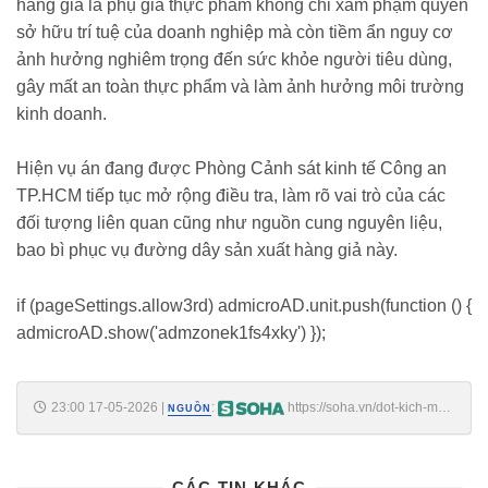
hàng giả là phụ gia thực phẩm không chỉ xâm phạm quyền
sở hữu trí tuệ của doanh nghiệp mà còn tiềm ẩn nguy cơ
ảnh hưởng nghiêm trọng đến sức khỏe người tiêu dùng,
gây mất an toàn thực phẩm và làm ảnh hưởng môi trường
kinh doanh.
Hiện vụ án đang được Phòng Cảnh sát kinh tế Công an
TP.HCM tiếp tục mở rộng điều tra, làm rõ vai trò của các
đối tượng liên quan cũng như nguồn cung nguyên liệu,
bao bì phục vụ đường dây sản xuất hàng giả này.
if (pageSettings.allow3rd) admicroAD.unit.push(function () {
admicroAD.show('admzonek1fs4xky') });
23:00 17-05-2026
|
:
https://soha.vn/dot-kich-mot-
NGUỒN
kho-hang-cong-an-phat-hien-duong-day-san-xuat-bot-ngot-ajinomoto-
gia-hon-4-tan-da-tuon-ra-thi-truong-198260517200339702.htm
CÁC TIN KHÁC