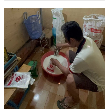
gia-hon-4-tan-da-tuon-ra-thi-truong-198260517200339702.htm