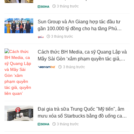
3 tháng trước
Sun Group và An Giang hợp tác đầu tư
gần 100.000 tỷ đồng cho hạ tầng Phú
Quốc
3 tháng trước
Cách thức BH Media, ca sỹ Quang Lập và
Mây Sài Gòn ‘xâm phạm quyền tác giả,
quyền liên quan’
3 tháng trước
Đại gia trà sữa Trung Quốc "Mỹ tiến", âm
mưu xóa sổ Starbucks bằng đồ uống cao
cấp giá 150 nghìn đồng
3 tháng trước