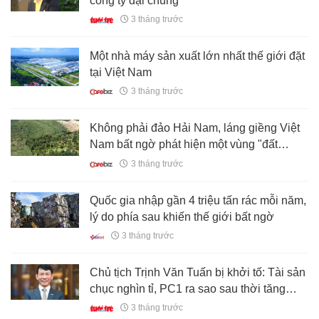
công ty đại chúng
3 tháng trước
Một nhà máy sản xuất lớn nhất thế giới đặt
tại Việt Nam
3 tháng trước
Không phải đảo Hải Nam, láng giềng Việt
Nam bất ngờ phát hiện một vùng "đất
vàng" trồng sầu riêng
3 tháng trước
Quốc gia nhập gần 4 triệu tấn rác mỗi năm,
lý do phía sau khiến thế giới bất ngờ
3 tháng trước
Chủ tịch Trịnh Văn Tuấn bị khởi tố: Tài sản
chục nghìn tỉ, PC1 ra sao sau thời tăng
trưởng mạnh?
3 tháng trước