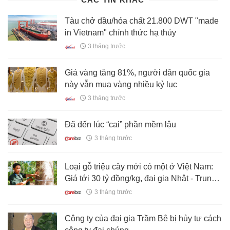
Tàu chở dầu/hóa chất 21.800 DWT "made
in Vietnam" chính thức hạ thủy
3 tháng trước
Giá vàng tăng 81%, người dân quốc gia
này vẫn mua vàng nhiều kỷ lục
3 tháng trước
Đã đến lúc “cai” phần mềm lậu
3 tháng trước
Loại gỗ triệu cây mới có một ở Việt Nam:
Giá tới 30 tỷ đồng/kg, đại gia Nhật - Trung
có tiền cũng khó mua
3 tháng trước
Công ty của đại gia Trầm Bê bị hủy tư cách