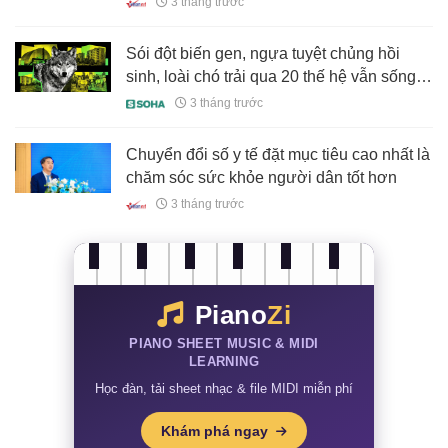
3 tháng trước
Sói đột biến gen, ngựa tuyệt chủng hồi
sinh, loài chó trải qua 20 thế hệ vẫn sống:
Chernobyl đang làm điều không ai dám
3 tháng trước
nghĩ đến sau 40 năm
Chuyển đổi số y tế đặt mục tiêu cao nhất là
chăm sóc sức khỏe người dân tốt hơn
3 tháng trước
Piano
Zi
PIANO SHEET MUSIC & MIDI
LEARNING
Học đàn, tải sheet nhạc & file MIDI miễn phí
Khám phá ngay