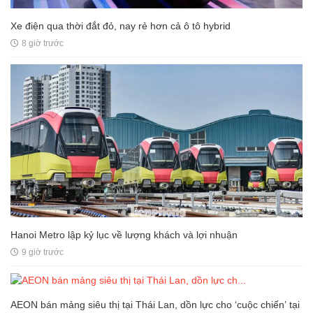
Xe điện qua thời đắt đỏ, nay rẻ hơn cả ô tô hybrid
8 giờ trước
Hanoi Metro lập kỷ lục về lượng khách và lợi nhuận
9 giờ trước
AEON bán mảng siêu thị tại Thái Lan, dồn lực cho ‘cuộc chiến’ tại