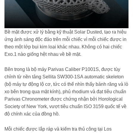
Bề mặt được xử lý bằng kỹ thuật Solar Dusted, tạo ra hiệu
ứng ánh sáng độc đáo trên mỗi chiếc vì mỗi chiếc được in
theo một lớp bụi kim loại khác nhau. Không có hai chiếc
Exo.1 nào giống hệt nhau về bề mặt.
Bên trong là bộ máy Parivas Caliber P1001S, được tùy
chỉnh từ nền tảng Sellita SW300-1SA automatic skeleton
(bộ máy tự động lộ cơ, tức có thể nhìn thấy bánh răng và lò
xo bên trong qua mặt kính), phủ rhodium và đạt tiêu chuẩn
Parivas Chronometer được chứng nhận bởi Horological
Society of New York, vượt tiêu chuẩn ISO 3159 quốc tế về
độ chính xác của đồng hồ.
Mỗi chiếc được lắp ráp và kiểm tra thủ công tại Los