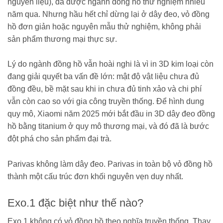
nguyên liệu), đã được ngành đồng hồ thử nghiệm nhiều
năm qua. Nhưng hầu hết chỉ dừng lại ở dây đeo, vỏ đồng
hồ đơn giản hoặc nguyên mẫu thử nghiệm, không phải
sản phẩm thương mại thực sự.
Lý do ngành đồng hồ vẫn hoài nghi là vì in 3D kim loại còn
đang giải quyết ba vấn đề lớn: mật độ vật liệu chưa đủ
đồng đều, bề mặt sau khi in chưa đủ tinh xảo và chi phí
vẫn còn cao so với gia công truyền thống. Để hình dung
quy mô, Xiaomi năm 2025 mới bắt đầu in 3D dây đeo đồng
hồ bằng titanium ở quy mô thương mại, và đó đã là bước
đột phá cho sản phẩm đại trà.
Parivas không làm dây đeo. Parivas in toàn bộ vỏ đồng hồ
thành một cấu trúc đơn khối nguyên vẹn duy nhất.
Exo.1 đặc biệt như thế nào?
Exo.1 không có vỏ đồng hồ theo nghĩa truyền thống. Thay