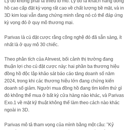
Lý do không phải là thiếu tò mò. Lý do là khách hàng đồng
hồ cao cấp đặt kỳ vọng rất cao về chất lượng bề mặt, và in
3D kim loại vẫn đang chứng minh rằng nó có thể đáp ứng
kỳ vọng đó ở quy mô thương mại.
Parivas là cú đặt cược rằng công nghệ đó đã sẵn sàng, ít
nhất là ở quy mô 30 chiếc.
Theo phân tích của AInvest, bối cảnh thị trường đang
thuận lợi cho cú đặt cược này: hai phần ba thương hiệu
đồng hồ độc lập khảo sát báo cáo tăng doanh số năm
2024, trong khi các thương hiệu lớn đang chứng kiến
doanh số giảm. Người mua đồng hồ đang tìm kiếm thứ gì
đó không thể mua ở bất kỳ cửa hàng nào khác, và Parivas
Exo.1 về mặt kỹ thuật không thể làm theo cách nào khác
ngoài in 3D.
Parivas mô tả tham vọng của mình bằng một câu: "Kỷ