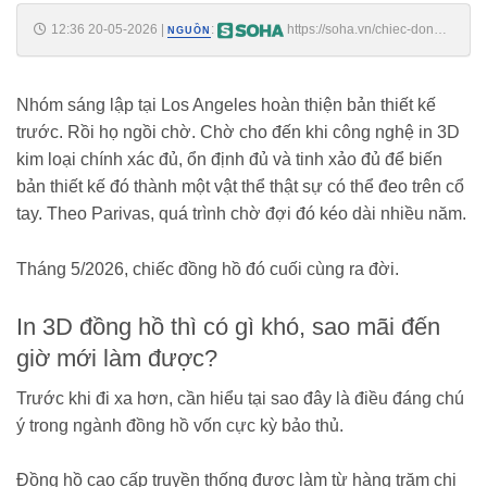
12:36 20-05-2026
|
:
https://soha.vn/chiec-dong-
NGUỒN
ho-200-trieu-khong-can-tho-thu-cong-lan-dau-trong-500-nam-may-in-
3d-lam-duoc-thu-ban-tay-con-nguoi-khong-the-
198260518154538547.htm
Nhóm sáng lập tại Los Angeles hoàn thiện bản thiết kế
trước. Rồi họ ngồi chờ. Chờ cho đến khi công nghệ in 3D
kim loại chính xác đủ, ổn định đủ và tinh xảo đủ để biến
bản thiết kế đó thành một vật thể thật sự có thể đeo trên cổ
tay. Theo Parivas, quá trình chờ đợi đó kéo dài nhiều năm.
Tháng 5/2026, chiếc đồng hồ đó cuối cùng ra đời.
In 3D đồng hồ thì có gì khó, sao mãi đến
giờ mới làm được?
Trước khi đi xa hơn, cần hiểu tại sao đây là điều đáng chú
ý trong ngành đồng hồ vốn cực kỳ bảo thủ.
Đồng hồ cao cấp truyền thống được làm từ hàng trăm chi