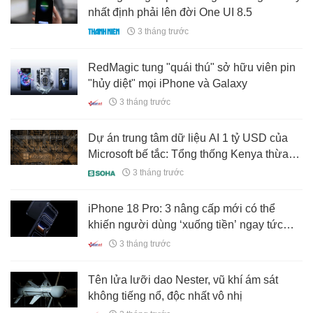
nhất định phải lên đời One UI 8.5
3 tháng trước
RedMagic tung "quái thú" sở hữu viên pin
"hủy diệt" mọi iPhone và Galaxy
3 tháng trước
Dự án trung tâm dữ liệu AI 1 tỷ USD của
Microsoft bế tắc: Tổng thống Kenya thừa
nhận phải "cắt điện nửa quốc gia" mới đủ
3 tháng trước
gánh
iPhone 18 Pro: 3 nâng cấp mới có thể
khiến người dùng ‘xuống tiền’ ngay tức
khắc
3 tháng trước
Tên lửa lưỡi dao Nester, vũ khí ám sát
không tiếng nổ, độc nhất vô nhị