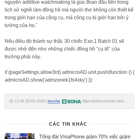
nguyên additive watchmaking là giai đoạn đầu tiên trong
lịch sử nghề làm đồng hồ mà người thợ không còn thiết kế
trong giới hạn của công cụ, mà công cụ bị giới hạn bởi ý
tưởng của họ."
Nếu điều đó thành sự thật, 30 chiếc Exo.1 Batch 01 sẽ
được nhớ đến như những chiếc đồng hồ "cụ tổ" của
trường phái này.
if (pageSettings.allow3rd) admicroAD.unit.push(function () {
admicroAD.show('admzonek1fs4xky') });
12:36 20-05-2026
|
:
https://soha.vn/chiec-dong-
NGUỒN
ho-200-trieu-khong-can-tho-thu-cong-lan-dau-trong-500-nam-may-in-
3d-lam-duoc-thu-ban-tay-con-nguoi-khong-the-
198260518154538547.htm
CÁC TIN KHÁC
Tổng đài VinaPhone giảm 70% việc giám