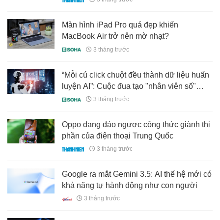
Màn hình iPad Pro quá đẹp khiến
MacBook Air trở nên mờ nhạt?
3 tháng trước
“Mỗi cú click chuột đều thành dữ liệu huấn
luyện AI”: Cuộc đua tạo "nhân viên số"
đang làm đảo lộn thị trường lao động
3 tháng trước
Oppo đang đảo ngược công thức giành thị
phần của điện thoại Trung Quốc
3 tháng trước
Google ra mắt Gemini 3.5: AI thế hệ mới có
khả năng tự hành động như con người
3 tháng trước